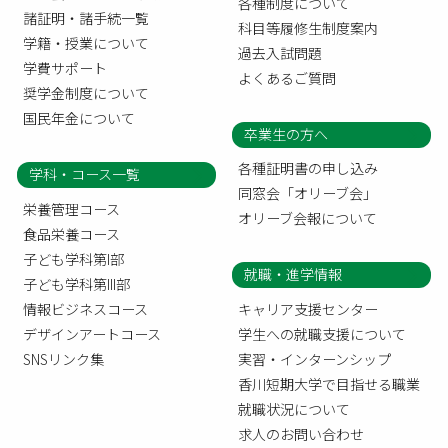
各種制度について
諸証明・諸手続一覧
科目等履修生制度案内
学籍・授業について
過去入試問題
学費サポート
よくあるご質問
奨学金制度について
国民年金について
卒業生の方へ
各種証明書の申し込み
学科・コース一覧
同窓会「オリーブ会」
栄養管理コース
オリーブ会報について
食品栄養コース
子ども学科第I部
就職・進学情報
子ども学科第III部
情報ビジネスコース
キャリア支援センター
デザインアートコース
学生への就職支援について
SNSリンク集
実習・インターンシップ
香川短期大学で目指せる職業
就職状況について
求人のお問い合わせ