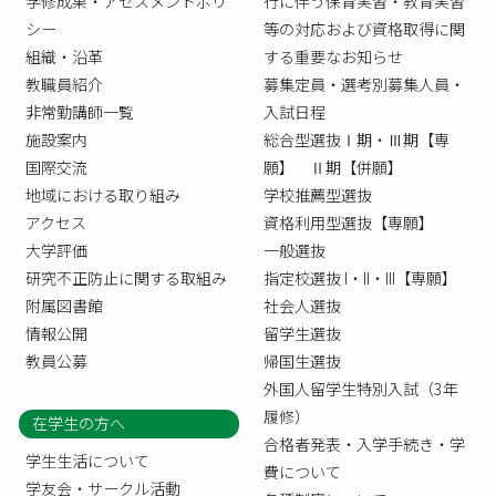
学修成果・アセスメントポリ
行に伴う保育実習・教育実習
シー
等の対応および資格取得に関
組織・沿革
する重要なお知らせ
教職員紹介
募集定員・選考別募集人員・
非常勤講師一覧
入試日程
施設案内
総合型選抜Ⅰ期・Ⅲ期【専
国際交流
願】 Ⅱ期【併願】
地域における取り組み
学校推薦型選抜
アクセス
資格利用型選抜【専願】
大学評価
一般選抜
研究不正防止に関する取組み
指定校選抜 I・II・III【専願】
附属図書館
社会人選抜
情報公開
留学生選抜
教員公募
帰国生選抜
外国人留学生特別入試（3年
履修）
在学生の方へ
合格者発表・入学手続き・学
学生生活について
費について
学友会・サークル活動