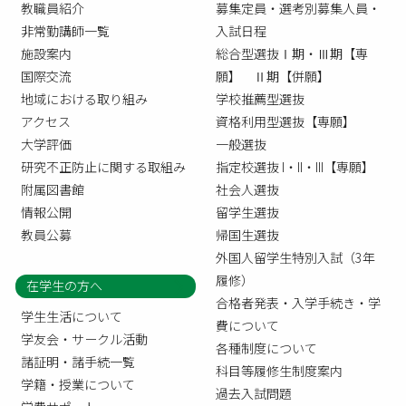
教職員紹介
募集定員・選考別募集人員・
非常勤講師一覧
入試日程
施設案内
総合型選抜Ⅰ期・Ⅲ期【専
国際交流
願】 Ⅱ期【併願】
地域における取り組み
学校推薦型選抜
アクセス
資格利用型選抜【専願】
大学評価
一般選抜
研究不正防止に関する取組み
指定校選抜 I・II・III【専願】
附属図書館
社会人選抜
情報公開
留学生選抜
教員公募
帰国生選抜
外国人留学生特別入試（3年
履修）
在学生の方へ
合格者発表・入学手続き・学
学生生活について
費について
学友会・サークル活動
各種制度について
諸証明・諸手続一覧
科目等履修生制度案内
学籍・授業について
過去入試問題