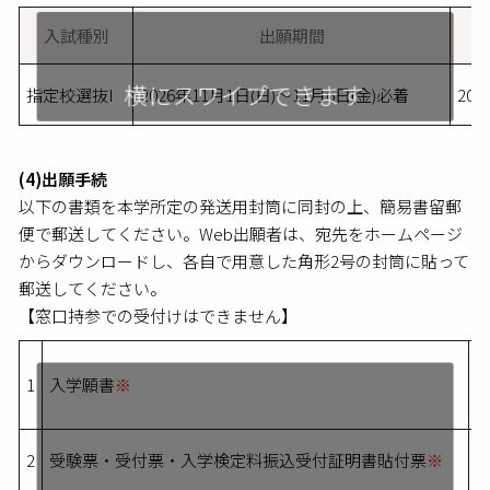
入試種別
出願期間
指定校選抜I
2026年11月1日(日)～11月6日(金)必着
20
(4)出願手続
以下の書類を本学所定の発送用封筒に同封の上、簡易書留郵
便で郵送してください。Web出願者は、宛先をホームページ
からダウンロードし、各自で用意した角形2号の封筒に貼って
郵送してください。
【窓口持参での受付けはできません】
1
入学願書
※
2
受験票・受付票・入学検定料振込受付証明書貼付票
※