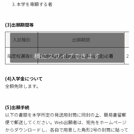
本学を専願する者
(3)出願期間等
入試種別
出願期間
指定校選抜II
2026年11月1日(日)～11月6日(金)必着
20
(4)入学金について
全額免除します。
(5)出願手続
以下の書類を本学所定の発送用封筒に同封の上、簡易書留郵
便で郵送してください。Web出願者は、宛先をホームページ
からダウンロードし、各自で用意した角形2号の封筒に貼って