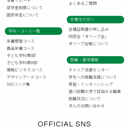
学費サポート
よくあるご質問
奨学金制度について
国民年金について
卒業生の方へ
各種証明書の申し込み
学科・コース一覧
同窓会「オリーブ会」
栄養管理コース
オリーブ会報について
食品栄養コース
子ども学科第I部
就職・進学情報
子ども学科第III部
情報ビジネスコース
キャリア支援センター
デザインアートコース
学生への就職支援について
SNSリンク集
実習・インターンシップ
香川短期大学で目指せる職業
就職状況について
求人のお問い合わせ
OFFICIAL SNS