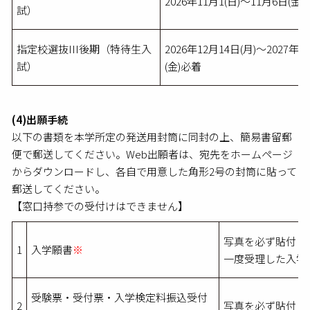
2026年11月1(日)～11月6日(金
試）
指定校選抜III後期（特待生入
2026年12月14日(月)～2027年1
試）
(金)必着
(4)出願手続
以下の書類を本学所定の発送用封筒に同封の上、簡易書留郵
便で郵送してください。Web出願者は、宛先をホームページ
からダウンロードし、各自で用意した角形2号の封筒に貼って
郵送してください。
【窓口持参での受付けはできません】
写真を必ず貼付し
1
入学願書
※
一度受理した入学
受験票・受付票・入学検定料振込受付
2
写真を必ず貼付し