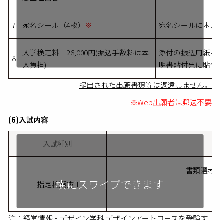
7
宛名シール（4枚）
※
宛名シールに本人
入学検定料 26,000円(振込手数料は本
添付の振込用紙を
8
人負担)
明書貼付票に貼付
提出された出願書類等は返還しません。
※Web出願者は郵送不要
(6)入試内容
入試種別
書類選考
横にスワイプできます
指定校選抜II
注：経営情報・デザイン学科 デザインアートコースを受験す