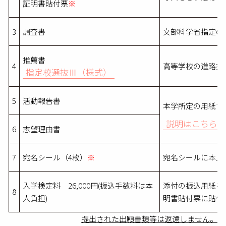
証明書貼付票
※
3
調査書
文部科学省指定の
推薦書
4
高等学校の進路担
指定校選抜Ⅲ（様式）
5
活動報告書
本学所定の用紙で
説明はこちら
6
志望理由書
7
宛名シール（4枚）
※
宛名シールに本人
入学検定料 26,000円(振込手数料は本
添付の振込用紙を
8
人負担)
明書貼付票に貼付
提出された出願書類等は返還しません。