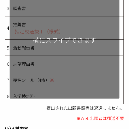
3
調査書
推薦書
4
指定校選抜Ⅰ（様式）
5
活動報告書
6
志望理由書
7
宛名シール（4枚）
※
8
入学検定料
提出された出願書類等は返還しません。
※Web出願者は郵送不要
(5)入試内容