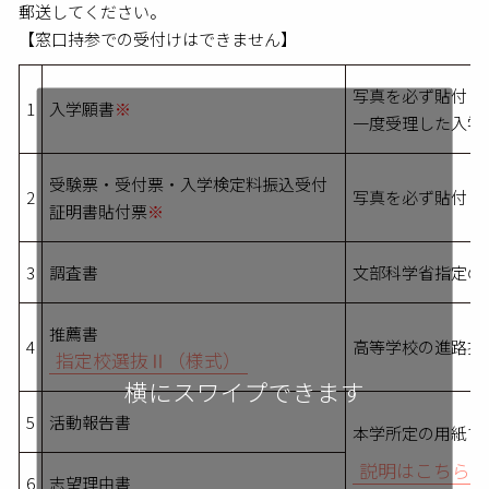
郵送してください。
【窓口持参での受付けはできません】
写真を必ず貼付し
1
入学願書
※
一度受理した入学
受験票・受付票・入学検定料振込受付
2
写真を必ず貼付し
証明書貼付票
※
3
調査書
文部科学省指定の
推薦書
4
高等学校の進路担
指定校選抜Ⅱ（様式）
5
活動報告書
本学所定の用紙で
説明はこちら
6
志望理由書