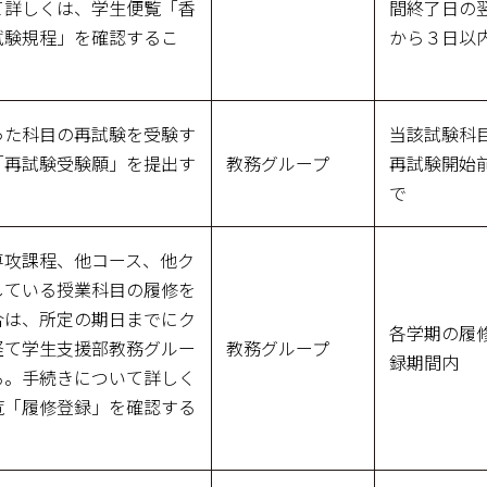
て詳しくは、学生便覧「香
間終了日の
試験規程」を確認するこ
から３日以
った科目の再試験を受験す
当該試験科
「再試験受験願」を提出す
教務グループ
再試験開始
で
専攻課程、他コース、他ク
している授業科目の履修を
合は、所定の期日までにク
各学期の履
経て学生支援部教務グルー
教務グループ
録期間内
る。手続きについて詳しく
覧「履修登録」を確認する