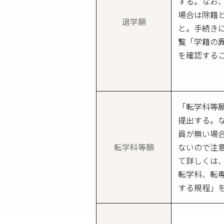
する。なお
場合は除籍
退学願
と。手続き
覧「学籍の異
を確認する
「転学科等
提出する。
員が無い場
転学科等願
ないので注
て詳しくは
転学科、転
する規程」