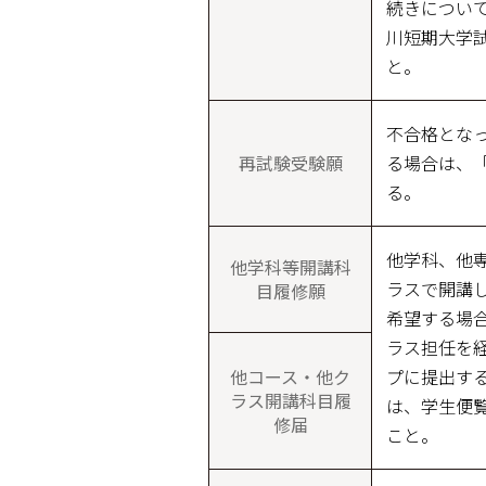
続きについ
川短期大学
と。
不合格とな
再試験受験願
る場合は、
る。
他学科、他
他学科等開講科
ラスで開講
目履修願
希望する場
ラス担任を
他コース・他ク
プに提出す
ラス開講科目履
は、学生便
修届
こと。