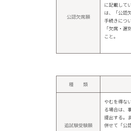
に記載して
は、「公認
公認欠席願
手続きにつ
「欠席・遅
こと。
種 類
やむを得な
る場合は、
提出する。
追試験受験願
併せて「公