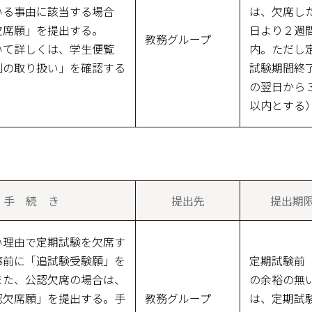
いる事由に該当する場合
は、欠席し
欠席願」を提出する。
日より２週
教務グループ
いて詳しくは、学生便覧
内。ただし
刻の取り扱い」を確認する
試験期間終
の翌日から
以内とする
手 続 き
提出先
提出期
い理由で定期試験を欠席す
事前に「追試験受験願」を
定期試験前
また、公認欠席の場合は、
の余裕の無
認欠席願」を提出する。手
教務グループ
は、定期試