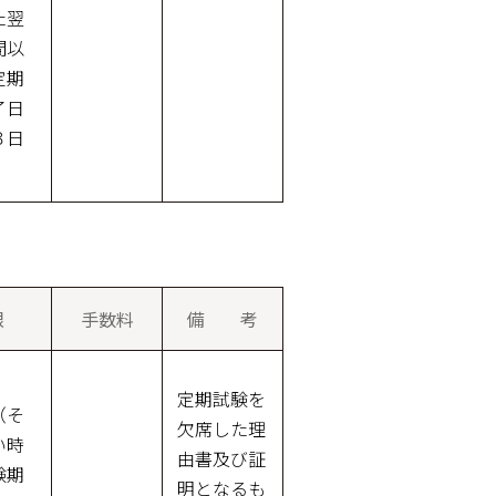
た翌
間以
定期
了日
３日
）
限
手数料
備 考
定期試験を
（そ
欠席した理
い時
由書及び証
験期
明となるも