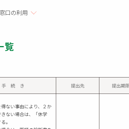
窓口の利用
一覧
手 続 き
提出先
提出期
を得ない事由により、２か
できない場合は、「休学
する。