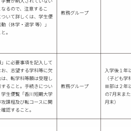
、学費が納入されていない
となるので、注意するこ
教務グループ
について詳しくは、学生便
動（休学・退学 等）」
こと。
願」に必要事項を記入して
なお、志望する学科等に欠
入学後１年
合は、転学科等願は受理し
（子ども学
意すること。手続きについ
教務グループ
Ⅲ部は２年
、学生便覧「香川短期大学
の7月末また
専攻課程及び転コースに関
月末）
を確認すること。