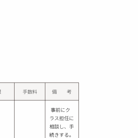
限
手数料
備 考
事前にク
ラス担任に
相談し、手
続きする。