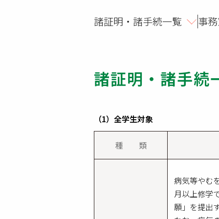
諸証明・諸手続一覧
事務
諸証明・諸手続
（1）全学生対象
種 類
病気等やむ
月以上修学
願」を提出