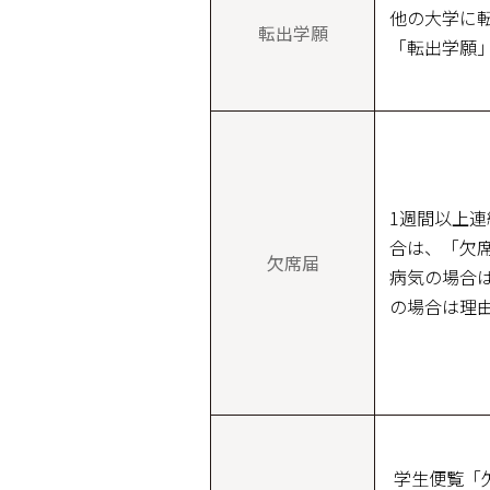
他の大学に
転出学願
「転出学願
1週間以上
合は、「欠
欠席届
病気の場合
の場合は理
学生便覧「