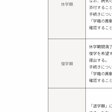
なお、病気
休学願
添付するこ
手続きにつ
「学籍の異動
確認するこ
休学期間満
復学を希望
提出する。
復学願
手続きにつ
「学籍の異動
確認するこ
「退学願」