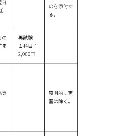
翌日
のを添付す
内）
る。
目の
再試験
前ま
１科目：
2,000円
修登
原則的に実
習は除く。