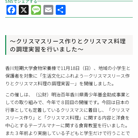
SNSでシェアする
Facebook
X
Message
Email
共
有
～クリスマスリース作りとクリスマス料理
の調理実習を行いました～
香川短期大学食物栄養棟で11月18日（日）、地域の小学生と
保護者を対象に「生活文化にふれよう―クリスマスリース作
りとクリスマス料理の調理実習―」を開催しました。
この催しは、（公財）明治百年香川県青少年基金助成事業と
しての取り組みで、今年で８回目の開催です。今回は日本の
行事としても定着しているクリスマスに着目し、「クリスマ
スリース作り」と「クリスマス料理」に関する内容と洋食を
中心とするテーブルマナーに関する食育教室を行いました。
また３年前より実施している子どもと学生だけで行うことで