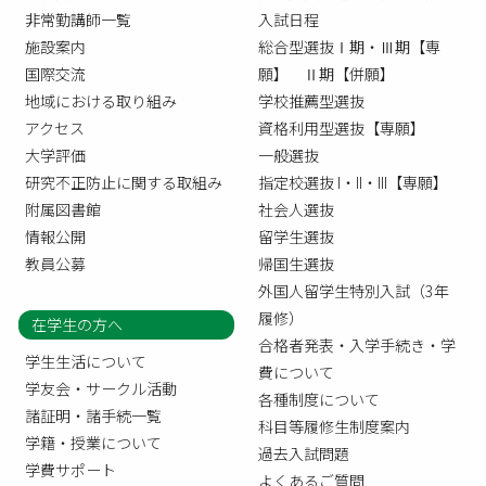
非常勤講師一覧
入試日程
施設案内
総合型選抜Ⅰ期・Ⅲ期【専
国際交流
願】 Ⅱ期【併願】
地域における取り組み
学校推薦型選抜
アクセス
資格利用型選抜【専願】
大学評価
一般選抜
研究不正防止に関する取組み
指定校選抜 I・II・III【専願】
附属図書館
社会人選抜
情報公開
留学生選抜
教員公募
帰国生選抜
外国人留学生特別入試（3年
履修）
在学生の方へ
合格者発表・入学手続き・学
学生生活について
費について
学友会・サークル活動
各種制度について
諸証明・諸手続一覧
科目等履修生制度案内
学籍・授業について
過去入試問題
学費サポート
よくあるご質問