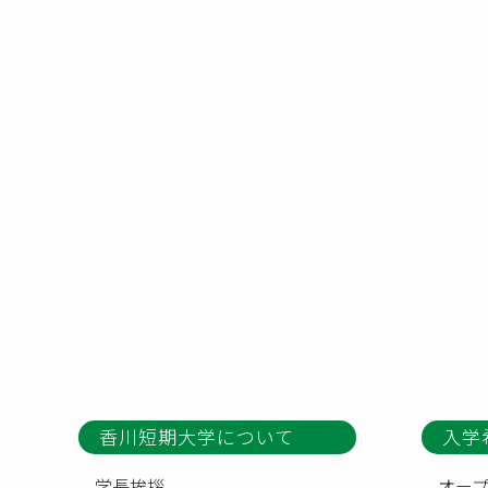
香川短期大学について
入学
学長挨拶
オー