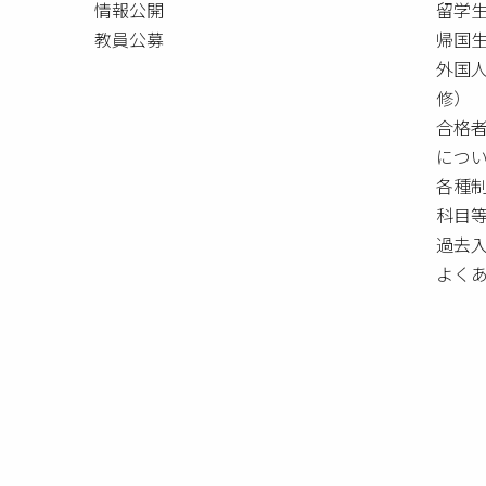
情報公開
留学
教員公募
帰国
外国
修）
合格
につ
各種
科目
過去
よく