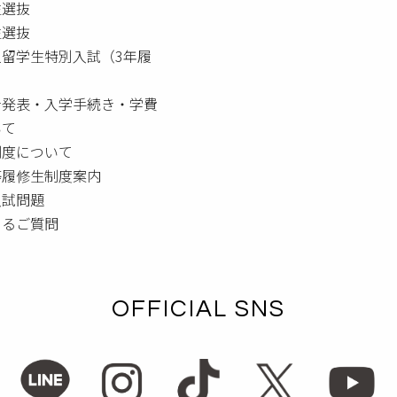
生選抜
生選抜
人留学生特別入試（3年履
者発表・入学手続き・学費
いて
制度について
等履修生制度案内
入試問題
あるご質問
OFFICIAL SNS