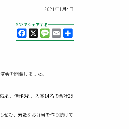
2021年1月4日
SNSでシェアする
Facebook
X
Message
Email
共
有
講演会を開催しました。
2名、佳作8名、入賞14名の合計25
もぜひ、素敵なお弁当を作り続けて