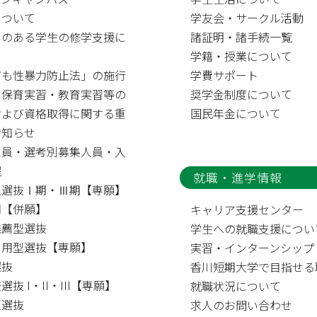
について
学友会・サークル活動
いのある学生の修学支援に
諸証明・諸手続一覧
て
学籍・授業について
ども性暴力防止法」の施行
学費サポート
う保育実習・教育実習等の
奨学金制度について
および資格取得に関する重
国民年金について
お知らせ
定員・選考別募集人員・入
程
就職・進学情報
型選抜Ⅰ期・Ⅲ期【専願】
【併願】
キャリア支援センター
推薦型選抜
学生への就職支援につい
利用型選抜【専願】
実習・インターンシップ
選抜
香川短期大学で目指せる
選抜 I・II・III【専願】
就職状況について
人選抜
求人のお問い合わせ