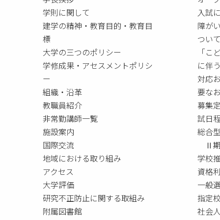
学則に関して
入試
建学の精神・教育目的・教育目
障が
標
つい
大学の三つのポリシー
「こ
学修成果・アセスメントポリシ
に伴
ー
対応
組織・沿革
要な
教職員紹介
募集
非常勤講師一覧
試日
施設案内
総合
国際交流
Ⅱ期
地域における取り組み
学校
アクセス
資格
大学評価
一般
研究不正防止に関する取組み
指定校
附属図書館
社会