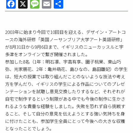
Facebook
X
Message
Email
共
有
2003年に始まり今回で10回目を迎える、デザイン・アートコ
ースの海外研修「英国ノーサンブリア大学アート英語研修」
が8月31日から9月6日まで、イギリスのニューカッスルと宇
多津をオンラインで繋ぎ開催されました。
参加した8名（1年：明石凛、宇高有享、圖子桃果、東山巧
弥、光家朋花、2年：亀井萌花、島ひなの、島田雛妃）の学生
は、短大の授業では取り組んだことのないような技法や考え
方を学んだり、イギリスの学生による作品についてのプレゼ
ンテーションを試聴し意見交換したりするなど、それぞれが
自宅で制作するという制限がある中でも今後の制作に生かさ
れるような貴重な経験をしました。失敗を恐れず自ら挑戦す
ること、そして自分の意見を伝えようとする強い気持ちを身
に付けたことも、参加学生全員にとって今後への大きな収穫
となったことでしょう。