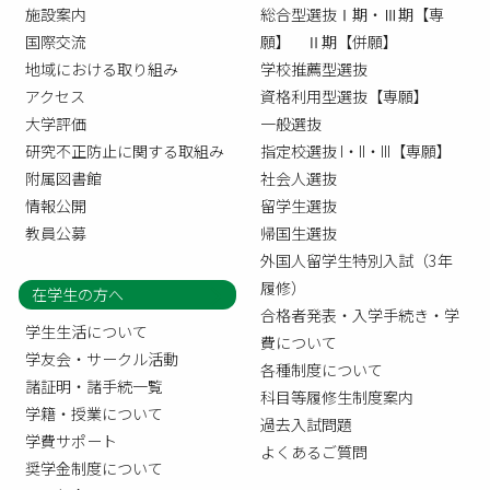
施設案内
総合型選抜Ⅰ期・Ⅲ期【専
国際交流
願】 Ⅱ期【併願】
地域における取り組み
学校推薦型選抜
アクセス
資格利用型選抜【専願】
大学評価
一般選抜
研究不正防止に関する取組み
指定校選抜 I・II・III【専願】
附属図書館
社会人選抜
情報公開
留学生選抜
教員公募
帰国生選抜
外国人留学生特別入試（3年
履修）
在学生の方へ
合格者発表・入学手続き・学
学生生活について
費について
学友会・サークル活動
各種制度について
諸証明・諸手続一覧
科目等履修生制度案内
学籍・授業について
過去入試問題
学費サポート
よくあるご質問
奨学金制度について