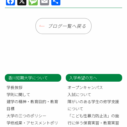
Facebook
X
Message
Email
共
有
ブログ一覧へ戻る
香川短期大学について
入学希望の方へ
学長挨拶
オープンキャンパス
学則に関して
入試について
建学の精神・教育目的・教育
障がいのある学生の修学支援
目標
について
大学の三つのポリシー
「こども性暴力防止法」の施
学修成果・アセスメントポリ
行に伴う保育実習・教育実習