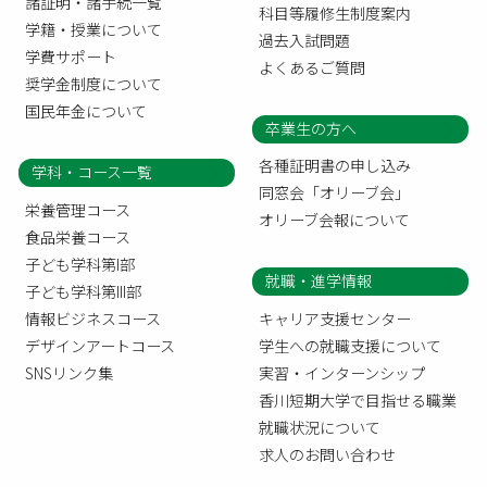
諸証明・諸手続一覧
科目等履修生制度案内
学籍・授業について
過去入試問題
学費サポート
よくあるご質問
奨学金制度について
国民年金について
卒業生の方へ
各種証明書の申し込み
学科・コース一覧
同窓会「オリーブ会」
栄養管理コース
オリーブ会報について
食品栄養コース
子ども学科第I部
就職・進学情報
子ども学科第III部
情報ビジネスコース
キャリア支援センター
デザインアートコース
学生への就職支援について
SNSリンク集
実習・インターンシップ
香川短期大学で目指せる職業
就職状況について
求人のお問い合わせ