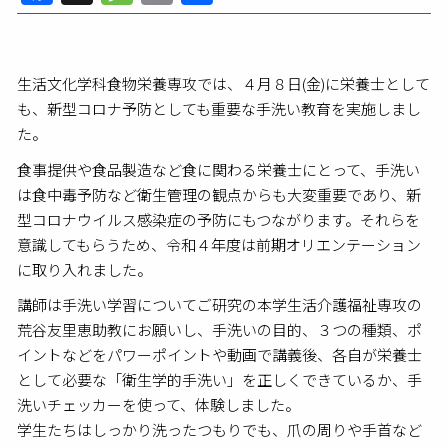
有
生活文化学科食物栄養専攻では、４月８日(金)に栄養士として
も、新型コロナ予防としても重要な手洗い教育を実施しまし
た。
食事提供や食品製造など食に関わる栄養士にとって、手洗い
は食中毒予防など衛生管理の観点からも大変重要であり、新
型コロナウイルス感染症の予防にもつながります。それらを
意識してもらうため、令和４年度は前期オリエンテーション
に取り入れました。
講師は手洗い学習についてご研究の本学生活介護福祉専攻の
荒谷友里恵助教にお願いし、手洗いの目的、３つの種類、ポ
イントなどをパワーポイントや動画で講義後、各自が栄養士
として必要な「衛生学的手洗い」を正しくできているか、手
洗いチェッカーを使って、体験しました。
学生たちはしっかり洗ったつもりでも、爪の周りや手首など