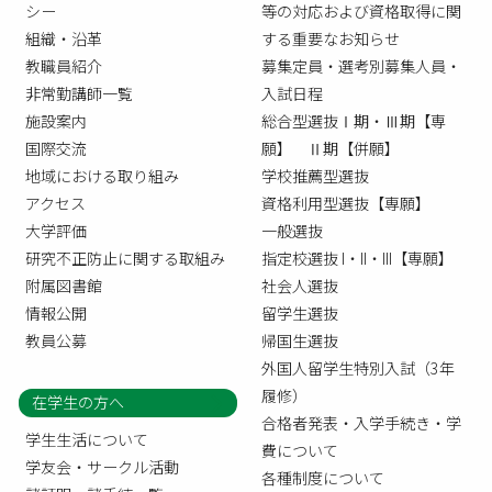
シー
等の対応および資格取得に関
組織・沿革
する重要なお知らせ
教職員紹介
募集定員・選考別募集人員・
非常勤講師一覧
入試日程
施設案内
総合型選抜Ⅰ期・Ⅲ期【専
国際交流
願】 Ⅱ期【併願】
地域における取り組み
学校推薦型選抜
アクセス
資格利用型選抜【専願】
大学評価
一般選抜
研究不正防止に関する取組み
指定校選抜 I・II・III【専願】
附属図書館
社会人選抜
情報公開
留学生選抜
教員公募
帰国生選抜
外国人留学生特別入試（3年
履修）
在学生の方へ
合格者発表・入学手続き・学
学生生活について
費について
学友会・サークル活動
各種制度について