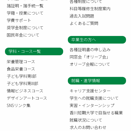
各種制度について
諸証明・諸手続一覧
科目等履修生制度案内
学籍・授業について
過去入試問題
学費サポート
よくあるご質問
奨学金制度について
国民年金について
卒業生の方へ
各種証明書の申し込み
学科・コース一覧
同窓会「オリーブ会」
栄養管理コース
オリーブ会報について
食品栄養コース
子ども学科第I部
就職・進学情報
子ども学科第III部
情報ビジネスコース
キャリア支援センター
デザインアートコース
学生への就職支援について
SNSリンク集
実習・インターンシップ
香川短期大学で目指せる職業
就職状況について
求人のお問い合わせ