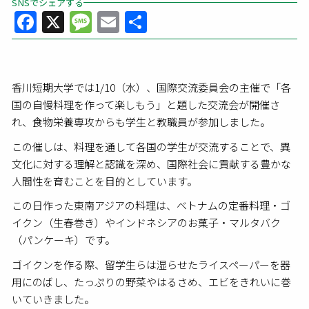
SNSでシェアする
Facebook
X
Message
Email
共
有
香川短期大学では1/10（水）、国際交流委員会の主催で「各
国の自慢料理を作って楽しもう」と題した交流会が開催さ
れ、食物栄養専攻からも学生と教職員が参加しました。
この催しは、料理を通して各国の学生が交流することで、異
文化に対する理解と認識を深め、国際社会に貢献する豊かな
人間性を育むことを目的としています。
この日作った東南アジアの料理は、ベトナムの定番料理・ゴ
イクン（生春巻き）やインドネシアのお菓子・マルタバク
（パンケーキ）です。
ゴイクンを作る際、留学生らは湿らせたライスペーパーを器
用にのばし、たっぷりの野菜やはるさめ、エビをきれいに巻
いていきました。