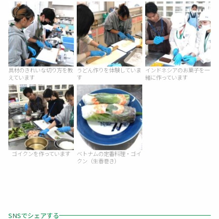
具材のきれいな切り方を教
うどん作りを体験していま
インドネシアのお菓子を一
えています
す
緒に作っています
ゴイクンを作っています
ベトナムの定番料理・ゴイ
クン（生春巻き）
SNSでシェアする