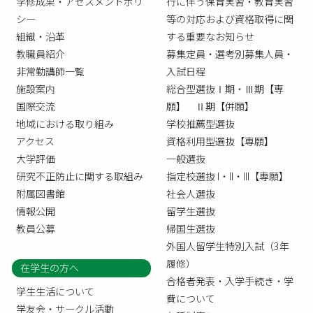
学修成果・アセスメントポリ
行に伴う保育実習・教育実習
シー
等の対応および資格取得に関
組織・沿革
する重要なお知らせ
教職員紹介
募集定員・選考別募集人員・
非常勤講師一覧
入試日程
施設案内
総合型選抜Ⅰ期・Ⅲ期【専
国際交流
願】 Ⅱ期【併願】
地域における取り組み
学校推薦型選抜
アクセス
資格利用型選抜【専願】
大学評価
一般選抜
研究不正防止に関する取組み
指定校選抜 I・II・III【専願】
附属図書館
社会人選抜
情報公開
留学生選抜
教員公募
帰国生選抜
外国人留学生特別入試（3年
履修）
在学生の方へ
合格者発表・入学手続き・学
学生生活について
費について
学友会・サークル活動