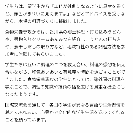
学生らは、留学生から「エビが外側になるように具材を巻く
と、赤色がきれいに見えますよ」などとアドバイスを受けな
がら、本場の料理づくりに挑戦しました。
食物栄養専攻からは、香川県の郷土料理・打ち込みうどん
や、果物入りクリームあんみつを紹介し、うどんの打ち方
や、煮干しだしの取り方など、地域特性のある調理方法を参
加者に体験してもらいました。
学生たちは互いに調理のこつを教え合い、料理の感想を伝え
合いながら、和気あいあいと有意義な時間を過ごすことがで
きました。食物栄養専攻の学生にとっては、諸外国の料理を
学ぶことで、調理の知識や技術の幅を広げる貴重な機会にも
なったようです。
国際交流会を通して、各国の学生が異なる言語や生活習慣を
越えてふれあい、心豊かで文化的な学生生活を送ってくれる
ことを願っています。