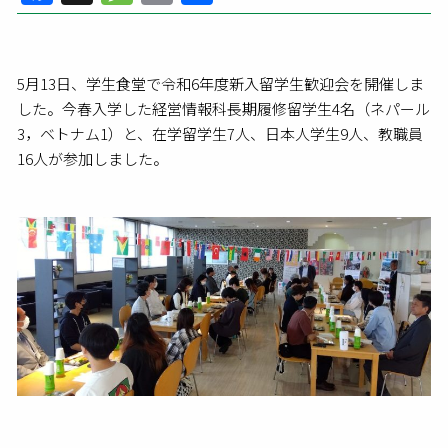
有
5
月
13
日、学生食堂で令和
6
年度新入留学生歓迎会を開催しま
した。今春入学した経営情報科長期履修留学生
4
名（ネパール
3
，ベトナム
1
）と、在学留学生
7
人、日本人学生
9
人、教職員
16
人が参加しました。