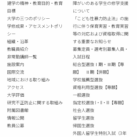
建学の精神・教育目的・教育
障がいのある学生の修学支援
目標
について
大学の三つのポリシー
「こども性暴力防止法」の施
学修成果・アセスメントポリ
行に伴う保育実習・教育実習
シー
等の対応および資格取得に関
組織・沿革
する重要なお知らせ
教職員紹介
募集定員・選考別募集人員・
非常勤講師一覧
入試日程
施設案内
総合型選抜Ⅰ期・Ⅲ期【専
国際交流
願】 Ⅱ期【併願】
地域における取り組み
学校推薦型選抜
アクセス
資格利用型選抜【専願】
大学評価
一般選抜
研究不正防止に関する取組み
指定校選抜 I・II・III【専願】
附属図書館
社会人選抜
情報公開
留学生選抜
教員公募
帰国生選抜
外国人留学生特別入試（3年