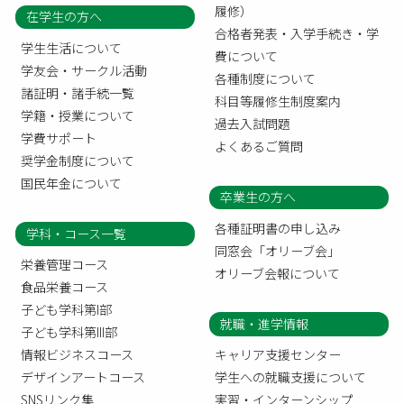
履修）
在学生の方へ
合格者発表・入学手続き・学
学生生活について
費について
学友会・サークル活動
各種制度について
諸証明・諸手続一覧
科目等履修生制度案内
学籍・授業について
過去入試問題
学費サポート
よくあるご質問
奨学金制度について
国民年金について
卒業生の方へ
各種証明書の申し込み
学科・コース一覧
同窓会「オリーブ会」
栄養管理コース
オリーブ会報について
食品栄養コース
子ども学科第I部
就職・進学情報
子ども学科第III部
情報ビジネスコース
キャリア支援センター
デザインアートコース
学生への就職支援について
SNSリンク集
実習・インターンシップ