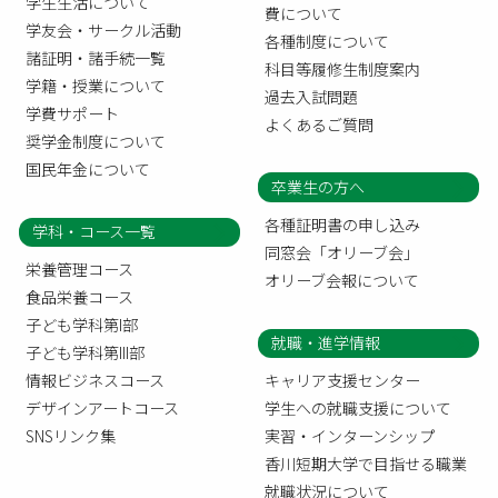
学生生活について
費について
学友会・サークル活動
各種制度について
諸証明・諸手続一覧
科目等履修生制度案内
学籍・授業について
過去入試問題
学費サポート
よくあるご質問
奨学金制度について
国民年金について
卒業生の方へ
各種証明書の申し込み
学科・コース一覧
同窓会「オリーブ会」
栄養管理コース
オリーブ会報について
食品栄養コース
子ども学科第I部
就職・進学情報
子ども学科第III部
情報ビジネスコース
キャリア支援センター
デザインアートコース
学生への就職支援について
SNSリンク集
実習・インターンシップ
香川短期大学で目指せる職業
就職状況について