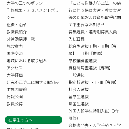
大学の三つのポリシー
「こども性暴力防止法」の施
学修成果・アセスメントポリ
行に伴う保育実習・教育実習
シー
等の対応および資格取得に関
組織・沿革
する重要なお知らせ
教職員紹介
募集定員・選考別募集人員・
非常勤講師一覧
入試日程
施設案内
総合型選抜Ⅰ期・Ⅲ期【専
国際交流
願】 Ⅱ期【併願】
地域における取り組み
学校推薦型選抜
アクセス
資格利用型選抜【専願】
大学評価
一般選抜
研究不正防止に関する取組み
指定校選抜 I・II・III【専願】
附属図書館
社会人選抜
情報公開
留学生選抜
教員公募
帰国生選抜
外国人留学生特別入試（3年
履修）
在学生の方へ
合格者発表・入学手続き・学