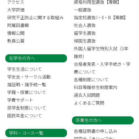
アクセス
資格利用型選抜【専願】
大学評価
一般選抜
研究不正防止に関する取組み
指定校選抜 I・II・III【専願】
附属図書館
社会人選抜
情報公開
留学生選抜
教員公募
帰国生選抜
外国人留学生特別入試（3年
履修）
在学生の方へ
合格者発表・入学手続き・学
学生生活について
費について
学友会・サークル活動
各種制度について
諸証明・諸手続一覧
科目等履修生制度案内
学籍・授業について
過去入試問題
学費サポート
よくあるご質問
奨学金制度について
国民年金について
卒業生の方へ
各種証明書の申し込み
学科・コース一覧
同窓会「オリーブ会」