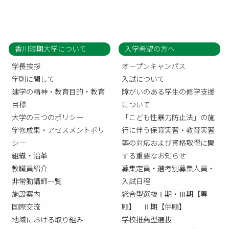
香川短期大学について
入学希望の方へ
学長挨拶
オープンキャンパス
学則に関して
入試について
建学の精神・教育目的・教育
障がいのある学生の修学支援
目標
について
大学の三つのポリシー
「こども性暴力防止法」の施
学修成果・アセスメントポリ
行に伴う保育実習・教育実習
シー
等の対応および資格取得に関
組織・沿革
する重要なお知らせ
教職員紹介
募集定員・選考別募集人員・
非常勤講師一覧
入試日程
施設案内
総合型選抜Ⅰ期・Ⅲ期【専
国際交流
願】 Ⅱ期【併願】
地域における取り組み
学校推薦型選抜