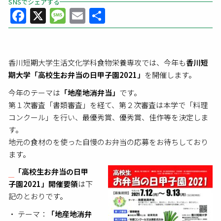
SNSでシェアする
Facebook
X
Message
Email
共
有
香川短期大学生活文化学科食物栄養専攻では、今年も
香川短
期大学「高校生お弁当の日甲子園2021」
を開催します。
今年のテーマは
「地産地消弁当」
です。
第１次審査「書類審査」を経て、第２次審査は本学で「料理
コンクール」を行い、最優秀賞、優秀賞、佳作等を決定しま
す。
地元の食材のを使った⾃慢のお弁当の応募をお待ちしており
ます。
「高校生お弁当の日甲
子園2021」開催要領
は下
記のとおりです。
テーマ：
「地産地消弁