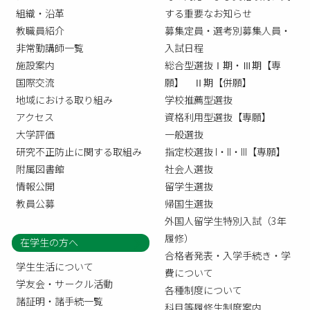
組織・沿革
する重要なお知らせ
教職員紹介
募集定員・選考別募集人員・
非常勤講師一覧
入試日程
施設案内
総合型選抜Ⅰ期・Ⅲ期【専
国際交流
願】 Ⅱ期【併願】
地域における取り組み
学校推薦型選抜
アクセス
資格利用型選抜【専願】
大学評価
一般選抜
研究不正防止に関する取組み
指定校選抜 I・II・III【専願】
附属図書館
社会人選抜
情報公開
留学生選抜
教員公募
帰国生選抜
外国人留学生特別入試（3年
履修）
在学生の方へ
合格者発表・入学手続き・学
学生生活について
費について
学友会・サークル活動
各種制度について
諸証明・諸手続一覧
科目等履修生制度案内