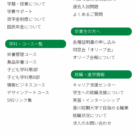
学籍・授業について
過去入試問題
学費サポート
よくあるご質問
奨学金制度について
国民年金について
卒業生の方へ
各種証明書の申し込み
学科・コース一覧
同窓会「オリーブ会」
栄養管理コース
オリーブ会報について
食品栄養コース
子ども学科第I部
就職・進学情報
子ども学科第III部
情報ビジネスコース
キャリア支援センター
デザインアートコース
学生への就職支援について
SNSリンク集
実習・インターンシップ
香川短期大学で目指せる職業
就職状況について
求人のお問い合わせ