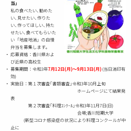
当」
私の食べたい､勧めた
い､見せたい､作りた
い､作ってほしい､持た
せたい､食べてもらいた
い「地産地消」の自慢
弁当を募集します。
応募資格：香川県およ
び近県の高校生
募集期間：令和3年
7月12日(月)～9月13日(月)
(当日消印有
効)
実施日：第１次審査｢書類審査｣令和3年10月上旬
ホームページにて結果発
表
第２次審査｢料理ｺﾝｸｰﾙ｣令和3年11月7日(日)
会場;香川短期大学
(新型コロナ感染症の状況により料理コンクールが中
止に