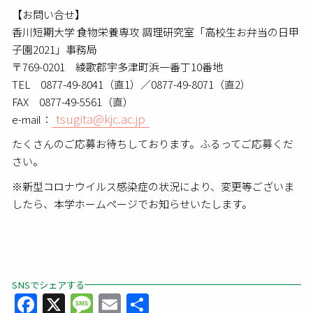
【お問い合せ】
香川短期大学 食物栄養専攻 調理研究室「高校生お弁当の日甲
子園2021」事務局
〒769-0201 綾歌郡宇多津町浜一番丁10番地
TEL 0877-49-8041（直1）／0877-49-8071（直2）
FAX 0877-49-5561（直）
tsugita@kjc.ac.jp
e-mail：
たくさんのご応募お待ちしております。ふるってご応募くだ
さい。
※新型コロナウイルス感染症の状況により、変更等ございま
したら、本学ホームページでお知らせいたします。
SNSでシェアする
Facebook
X
Message
Email
共