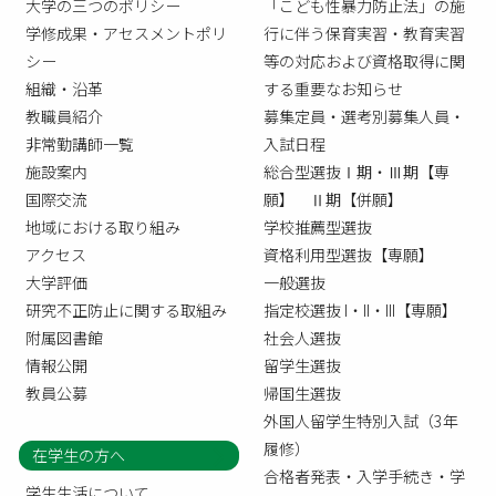
大学の三つのポリシー
「こども性暴力防止法」の施
学修成果・アセスメントポリ
行に伴う保育実習・教育実習
シー
等の対応および資格取得に関
組織・沿革
する重要なお知らせ
教職員紹介
募集定員・選考別募集人員・
非常勤講師一覧
入試日程
施設案内
総合型選抜Ⅰ期・Ⅲ期【専
国際交流
願】 Ⅱ期【併願】
地域における取り組み
学校推薦型選抜
アクセス
資格利用型選抜【専願】
大学評価
一般選抜
研究不正防止に関する取組み
指定校選抜 I・II・III【専願】
附属図書館
社会人選抜
情報公開
留学生選抜
教員公募
帰国生選抜
外国人留学生特別入試（3年
履修）
在学生の方へ
合格者発表・入学手続き・学
学生生活について