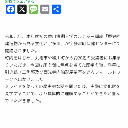
SNSでシェアする
Facebook
X
Message
Email
共
有
令和元年、本年度初の香川短期大学カルチャー講座「歴史的
建造物から見る文化と宇多津」が宇多津町保健センターにて
開講されました。
町内をはじめ、丸亀市や綾川町から約20名の受講者にお集ま
りいただき、今回は床の間に焦点を当てた座学の後、昨年に
引き続き三角邸及び西光寺内船形屋茶室を巡るフィールドワ
ークへ出かけました。
スライドを使っての歴史的な話を聞いた後、実際に文化財を
見学することで、より具体的に理解することができたと喜ん
でいただきました。