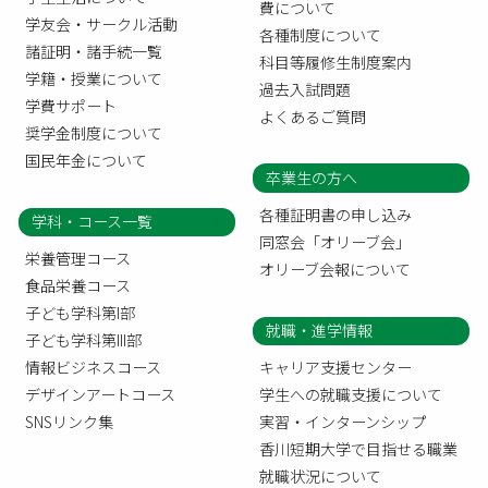
費について
学友会・サークル活動
各種制度について
諸証明・諸手続一覧
科目等履修生制度案内
学籍・授業について
過去入試問題
学費サポート
よくあるご質問
奨学金制度について
国民年金について
卒業生の方へ
各種証明書の申し込み
学科・コース一覧
同窓会「オリーブ会」
栄養管理コース
オリーブ会報について
食品栄養コース
子ども学科第I部
就職・進学情報
子ども学科第III部
情報ビジネスコース
キャリア支援センター
デザインアートコース
学生への就職支援について
SNSリンク集
実習・インターンシップ
香川短期大学で目指せる職業
就職状況について