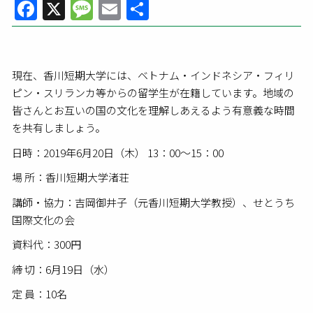
Facebook
X
Message
Email
共
有
現在、香川短期大学には、ベトナム・インドネシア・フィリ
ピン・スリランカ等からの留学生が在籍しています。地域の
皆さんとお互いの国の文化を理解しあえるよう有意義な時間
を共有しましょう。
日時：2019年6月20日（木） 13：00～15：00
場 所：香川短期大学渚荘
講師・協力：吉岡御井子（元香川短期大学教授）、せとうち
国際文化の会
資料代：300円
締 切：6月19日（水）
定 員：10名