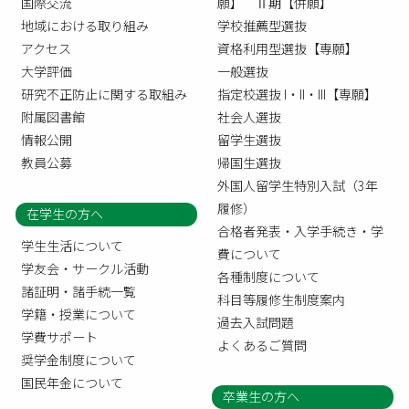
国際交流
願】 Ⅱ期【併願】
地域における取り組み
学校推薦型選抜
アクセス
資格利用型選抜【専願】
大学評価
一般選抜
研究不正防止に関する取組み
指定校選抜 I・II・III【専願】
附属図書館
社会人選抜
情報公開
留学生選抜
教員公募
帰国生選抜
外国人留学生特別入試（3年
履修）
在学生の方へ
合格者発表・入学手続き・学
学生生活について
費について
学友会・サークル活動
各種制度について
諸証明・諸手続一覧
科目等履修生制度案内
学籍・授業について
過去入試問題
学費サポート
よくあるご質問
奨学金制度について
国民年金について
卒業生の方へ