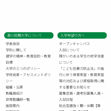
香川短期大学について
入学希望の方へ
学長挨拶
オープンキャンパス
学則に関して
入試について
建学の精神・教育目的・教育
障がいのある学生の修学支援
目標
について
大学の三つのポリシー
「こども性暴力防止法」の施
学修成果・アセスメントポリ
行に伴う保育実習・教育実習
シー
等の対応および資格取得に関
組織・沿革
する重要なお知らせ
教職員紹介
募集定員・選考別募集人員・
非常勤講師一覧
入試日程
施設案内
総合型選抜Ⅰ期・Ⅲ期【専