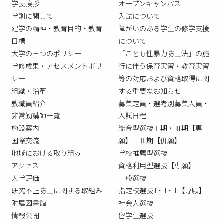
学長挨拶
オープンキャンパス
学則に関して
入試について
建学の精神・教育目的・教育
障がいのある学生の修学支援
目標
について
大学の三つのポリシー
「こども性暴力防止法」の施
学修成果・アセスメントポリ
行に伴う保育実習・教育実習
シー
等の対応および資格取得に関
組織・沿革
する重要なお知らせ
教職員紹介
募集定員・選考別募集人員・
非常勤講師一覧
入試日程
施設案内
総合型選抜Ⅰ期・Ⅲ期【専
国際交流
願】 Ⅱ期【併願】
地域における取り組み
学校推薦型選抜
アクセス
資格利用型選抜【専願】
大学評価
一般選抜
研究不正防止に関する取組み
指定校選抜 I・II・III【専願】
附属図書館
社会人選抜
情報公開
留学生選抜