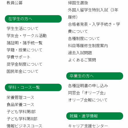
教員公募
帰国生選抜
外国人留学生特別入試（3年
履修）
在学生の方へ
合格者発表・入学手続き・学
学生生活について
費について
学友会・サークル活動
各種制度について
諸証明・諸手続一覧
科目等履修生制度案内
学籍・授業について
過去入試問題
学費サポート
よくあるご質問
奨学金制度について
国民年金について
卒業生の方へ
各種証明書の申し込み
学科・コース一覧
同窓会「オリーブ会」
栄養管理コース
オリーブ会報について
食品栄養コース
子ども学科第I部
就職・進学情報
子ども学科第III部
情報ビジネスコース
キャリア支援センター