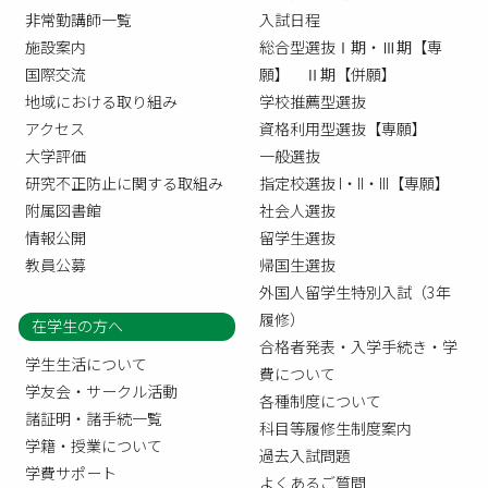
非常勤講師一覧
入試日程
施設案内
総合型選抜Ⅰ期・Ⅲ期【専
国際交流
願】 Ⅱ期【併願】
地域における取り組み
学校推薦型選抜
アクセス
資格利用型選抜【専願】
大学評価
一般選抜
研究不正防止に関する取組み
指定校選抜 I・II・III【専願】
附属図書館
社会人選抜
情報公開
留学生選抜
教員公募
帰国生選抜
外国人留学生特別入試（3年
履修）
在学生の方へ
合格者発表・入学手続き・学
学生生活について
費について
学友会・サークル活動
各種制度について
諸証明・諸手続一覧
科目等履修生制度案内
学籍・授業について
過去入試問題
学費サポート
よくあるご質問