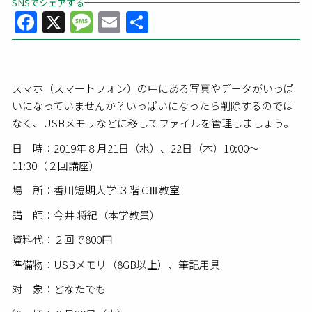
SNSでシェアする
Facebook
X
Message
Email
共
有
スマホ（スマートフォン）の中にある写真やデータがいっぱ
いになっていませんか？いっぱいになったら削除するのでは
なく、USBメモリなどに移してファイルを管理しましょう。
日 時：2019年８月21日（水）、22日（木）10:00～
11:30（２回講座）
場 所：香川短期大学 ３階 CⅢ教室
講 師：今井 将紀（本学教員）
資料代：２回で800円
準備物：USBメモリ（8GB以上）、筆記用具
対 象：どなたでも