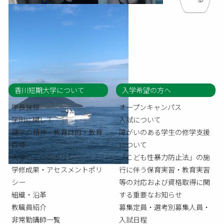
香川短期大学について
入学希望の方へ
学長挨拶
オープンキャンパス
学則に関して
入試について
建学の精神・教育目的・教育
障がいのある学生の修学支援
目標
について
大学の三つのポリシー
「こども性暴力防止法」の施
学修成果・アセスメントポリ
行に伴う保育実習・教育実習
シー
等の対応および資格取得に関
組織・沿革
する重要なお知らせ
教職員紹介
募集定員・選考別募集人員・
非常勤講師一覧
入試日程