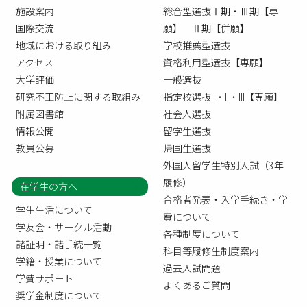
施設案内
総合型選抜Ⅰ期・Ⅲ期【専
国際交流
願】 Ⅱ期【併願】
地域における取り組み
学校推薦型選抜
アクセス
資格利用型選抜【専願】
大学評価
一般選抜
研究不正防止に関する取組み
指定校選抜 I・II・III【専願】
附属図書館
社会人選抜
情報公開
留学生選抜
教員公募
帰国生選抜
外国人留学生特別入試（3年
履修）
在学生の方へ
合格者発表・入学手続き・学
学生生活について
費について
学友会・サークル活動
各種制度について
諸証明・諸手続一覧
科目等履修生制度案内
学籍・授業について
過去入試問題
学費サポート
よくあるご質問
奨学金制度について