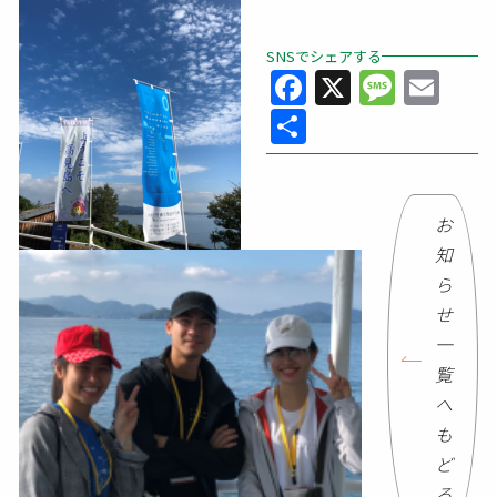
SNSでシェアする
Facebook
X
Messa
Ema
共
有
お
知
ら
せ
一
覧
へ
も
ど
る