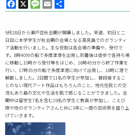
Facebook
X
Message
Email
共
有
9月28日から瀬戸芸秋会期が開幕しました。早速、初日と二
日目に本学学生が秋会期の会場となる高見島でのボランティ
ア活動を行いました。主な役割は各会場の準備や、受付で
す。8時40分の船で多度津港を出発し到着後は徒歩で各持ち場
に移動し10時から受付等をはじめ、16時45分から終了作業を
行い、17時35分の船で多度津港に向けて出発し、18時に港で
解散しました。2日間で11名の学生が参加し、普段接するこ
とのない現代アート作品はもちろんのこと、地元住民との交
流もあり島の文化や生活を肌で感じることができました。会
期中は留学生7名を含む19名の学生と教員が参加し、こえび
隊や他のボランティアさんと共に3年に一度の芸術祭を盛り上
げていきます。