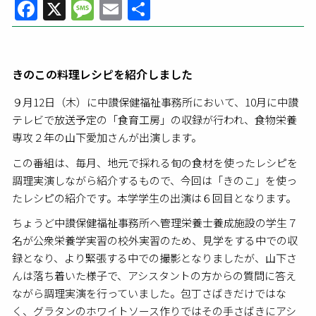
Facebook
X
Message
Email
共
有
きのこの料理レシピを紹介しました
９月12日（木）に中讃保健福祉事務所において、10月に中讃
テレビで放送予定の「食育工房」の収録が行われ、食物栄養
専攻２年の山下愛加さんが出演します。
この番組は、毎月、地元で採れる旬の食材を使ったレシピを
調理実演しながら紹介するもので、今回は「きのこ」を使っ
たレシピの紹介です。本学学生の出演は６回目となります。
ちょうど中讃保健福祉事務所へ管理栄養士養成施設の学生７
名が公衆栄養学実習の校外実習のため、見学をする中での収
録となり、より緊張する中での撮影となりましたが、山下さ
んは落ち着いた様子で、アシスタントの方からの質問に答え
ながら調理実演を行っていました。包丁さばきだけではな
く、グラタンのホワイトソース作りではその手さばきにアシ