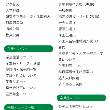
アクセス
資格利用型選抜【専願】
大学評価
一般選抜
研究不正防止に関する取組み
指定校選抜 I・II・III【専願】
附属図書館
社会人選抜
情報公開
留学生選抜
教員公募
帰国生選抜
外国人留学生特別入試（3年
履修）
在学生の方へ
合格者発表・入学手続き・学
学生生活について
費について
学友会・サークル活動
各種制度について
諸証明・諸手続一覧
科目等履修生制度案内
学籍・授業について
過去入試問題
学費サポート
よくあるご質問
奨学金制度について
国民年金について
卒業生の方へ
各種証明書の申し込み
学科・コース一覧