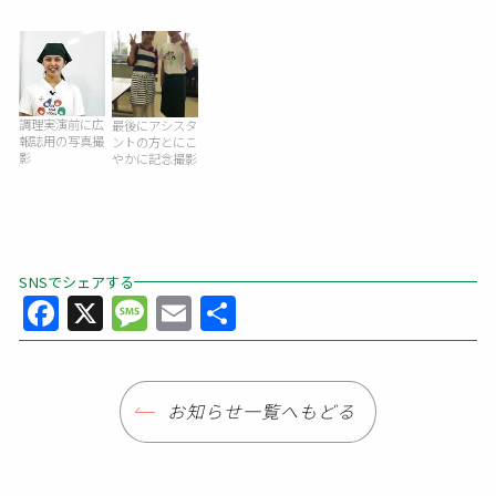
調理実演前に広
最後にアシスタ
報誌用の写真撮
ントの方とにこ
影
やかに記念撮影
SNSでシェアする
Facebook
X
Message
Email
共
有
お知らせ一覧へもどる