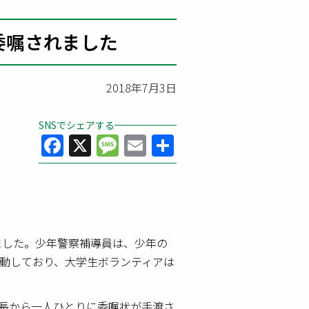
委嘱されました
2018年7月3日
SNSでシェアする
Facebook
X
Message
Email
共
有
ました。少年警察補導員は、少年の
動しており、大学生ボランティアは
長から一人ひとりに委嘱状が手渡さ