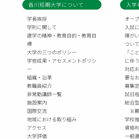
香川短期大学について
入学
学長挨拶
オー
学則に関して
入試
建学の精神・教育目的・教育目
障が
標
つい
大学の三つのポリシー
「こ
学修成果・アセスメントポリシ
に伴
ー
対応
組織・沿革
要な
教職員紹介
募集
非常勤講師一覧
試日
施設案内
総合
国際交流
Ⅱ期
地域における取り組み
学校
アクセス
資格
大学評価
一般