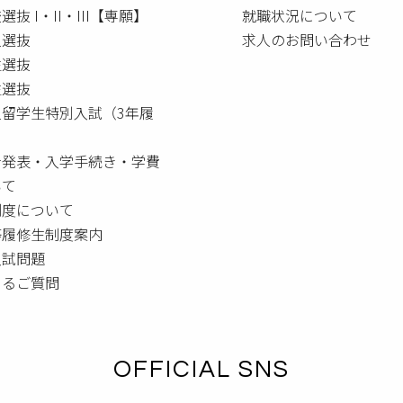
選抜 I・II・III【専願】
就職状況について
人選抜
求人のお問い合わせ
生選抜
生選抜
人留学生特別入試（3年履
者発表・入学手続き・学費
いて
制度について
等履修生制度案内
入試問題
あるご質問
OFFICIAL SNS