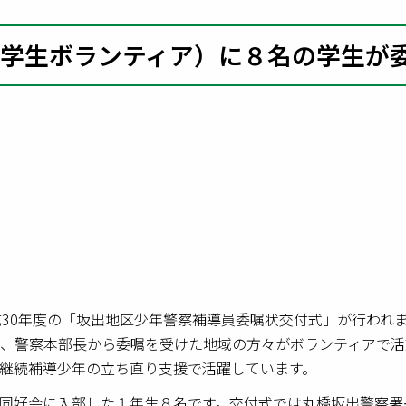
学生ボランティア）に８名の学生が
成30年度の「坂出地区少年警察補導員委嘱状交付式」が行われ
、警察本部長から委嘱を受けた地域の方々がボランティアで活
継続補導少年の立ち直り支援で活躍しています。
同好会に入部した１年生８名です。交付式では丸橋坂出警察署