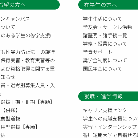
希望の方へ
在学生の方へ
プンキャンパス
学生生活について
について
学友会・サークル活動
いのある学生の修学支援に
諸証明・諸手続一覧
て
学籍・授業について
ども性暴力防止法」の施行
学費サポート
う保育実習・教育実習等の
奨学金制度について
および資格取得に関する重
国民年金について
お知らせ
定員・選考別募集人員・入
程
就職・進学情報
型選抜Ⅰ期・Ⅲ期【専願】
【併願】
キャリア支援センター
推薦型選抜
学生への就職支援につい
利用型選抜【専願】
実習・インターンシップ
選抜
香川短期大学で目指せる