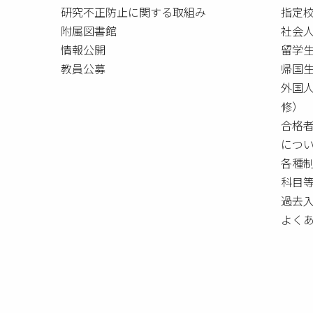
研究不正防止に関する取組み
指定校
附属図書館
社会
情報公開
留学
教員公募
帰国
外国
修）
合格
につ
各種
科目
過去
よく