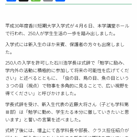
有
平成30年度香川短期大学入学式が４月６日、本学講堂ホール
で行われ、250人が学生生活の一歩を踏み出しました。
入学式には新入生のほか来賓、保護者の方々も出席しまし
た。
250人の入学を許可した石川浩学長は式辞で「勉学に励み、
学内外の活動に積極的に参加して将来の可能性を広げてくだ
さい」と述べるとともに、「虫の目、鳥の目、魚の目という
３つの目（視点）で物事を多角的に見ることで、広い視野を
得てください」と呼びかけました。
学長式辞を受け、新入生代表の近藤大将さん（子ども学科第
Ⅲ部）は「勉学に勤め、学生たる本分に徹していきたいと思
います」と誓いの言葉を述べました。
式終了後には、壇上にて各学科長や部長、クラス担任紹介が