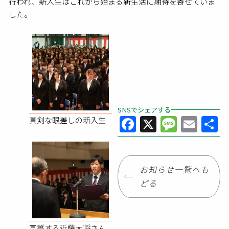
行われ、新入生はこれから始まる新生活に期待を寄せていま
した。
SNSでシェアする
Facebook
X
Messa
Ema
真剣な眼差しの新入生
お知らせ一覧へも
どる
宣誓する近藤大将さん