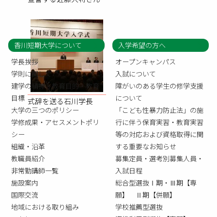
香川短期大学について
入学希望の方へ
学長挨拶
オープンキャンパス
学則に関して
入試について
建学の精神・教育目的・教育
障がいのある学生の修学支援
目標
について
式辞を送る石川学長
大学の三つのポリシー
「こども性暴力防止法」の施
学修成果・アセスメントポリ
行に伴う保育実習・教育実習
シー
等の対応および資格取得に関
組織・沿革
する重要なお知らせ
教職員紹介
募集定員・選考別募集人員・
非常勤講師一覧
入試日程
施設案内
総合型選抜Ⅰ期・Ⅲ期【専
国際交流
願】 Ⅱ期【併願】
地域における取り組み
学校推薦型選抜