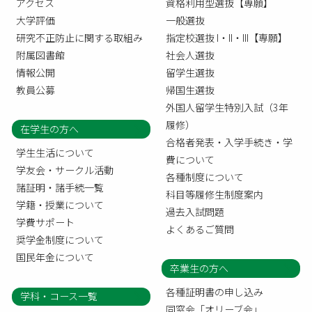
アクセス
資格利用型選抜【専願】
大学評価
一般選抜
研究不正防止に関する取組み
指定校選抜 I・II・III【専願】
附属図書館
社会人選抜
情報公開
留学生選抜
教員公募
帰国生選抜
外国人留学生特別入試（3年
履修）
在学生の方へ
合格者発表・入学手続き・学
学生生活について
費について
学友会・サークル活動
各種制度について
諸証明・諸手続一覧
科目等履修生制度案内
学籍・授業について
過去入試問題
学費サポート
よくあるご質問
奨学金制度について
国民年金について
卒業生の方へ
各種証明書の申し込み
学科・コース一覧
同窓会「オリーブ会」