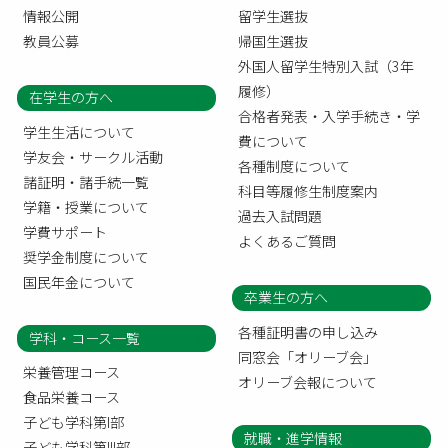
情報公開
留学生選抜
教員公募
帰国生選抜
外国人留学生特別入試（3年
履修）
在学生の方へ
合格者発表・入学手続き・学
学生生活について
費について
学友会・サークル活動
各種制度について
諸証明・諸手続一覧
科目等履修生制度案内
学籍・授業について
過去入試問題
学費サポート
よくあるご質問
奨学金制度について
国民年金について
卒業生の方へ
各種証明書の申し込み
学科・コース一覧
同窓会「オリーブ会」
栄養管理コース
オリーブ会報について
食品栄養コース
子ども学科第I部
就職・進学情報
子ども学科第III部