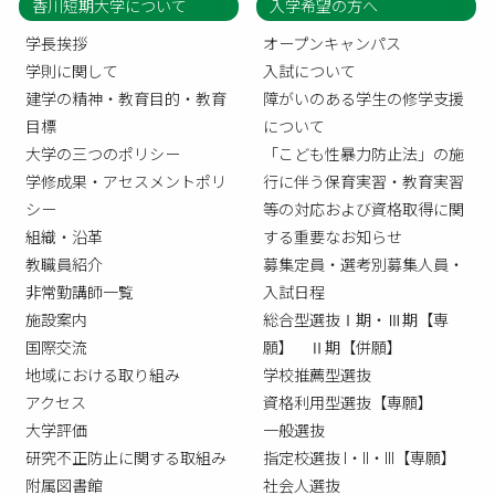
香川短期大学について
入学希望の方へ
学長挨拶
オープンキャンパス
学則に関して
入試について
建学の精神・教育目的・教育
障がいのある学生の修学支援
目標
について
大学の三つのポリシー
「こども性暴力防止法」の施
学修成果・アセスメントポリ
行に伴う保育実習・教育実習
シー
等の対応および資格取得に関
組織・沿革
する重要なお知らせ
教職員紹介
募集定員・選考別募集人員・
非常勤講師一覧
入試日程
施設案内
総合型選抜Ⅰ期・Ⅲ期【専
国際交流
願】 Ⅱ期【併願】
地域における取り組み
学校推薦型選抜
アクセス
資格利用型選抜【専願】
大学評価
一般選抜
研究不正防止に関する取組み
指定校選抜 I・II・III【専願】
附属図書館
社会人選抜