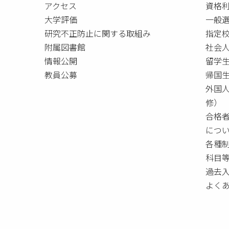
アクセス
資格
大学評価
一般
研究不正防止に関する取組み
指定校
附属図書館
社会
情報公開
留学
教員公募
帰国
外国
修）
合格
につ
各種
科目
過去
よく