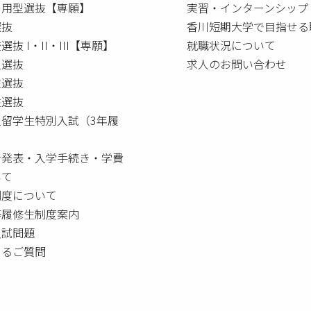
利用型選抜【専願】
実習・インターンシップ
選抜
香川短期大学で目指せる
選抜 I・II・III【専願】
就職状況について
人選抜
求人のお問い合わせ
生選抜
生選抜
人留学生特別入試（3年履
者発表・入学手続き・学費
いて
制度について
等履修生制度案内
入試問題
あるご質問