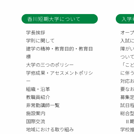
香川短期大学について
入学
学長挨拶
オー
学則に関して
入試
建学の精神・教育目的・教育目
障が
標
つい
大学の三つのポリシー
「こ
学修成果・アセスメントポリシ
に伴
ー
対応
組織・沿革
要な
教職員紹介
募集
非常勤講師一覧
試日
施設案内
総合
国際交流
Ⅱ期
地域における取り組み
学校