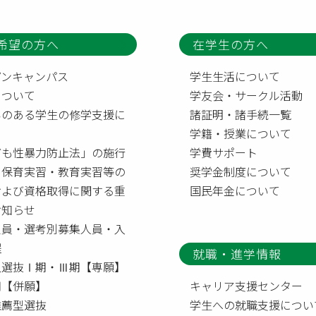
希望の方へ
在学生の方へ
プンキャンパス
学生生活について
について
学友会・サークル活動
いのある学生の修学支援に
諸証明・諸手続一覧
て
学籍・授業について
ども性暴力防止法」の施行
学費サポート
う保育実習・教育実習等の
奨学金制度について
および資格取得に関する重
国民年金について
お知らせ
定員・選考別募集人員・入
程
就職・進学情報
型選抜Ⅰ期・Ⅲ期【専願】
【併願】
キャリア支援センター
推薦型選抜
学生への就職支援につい