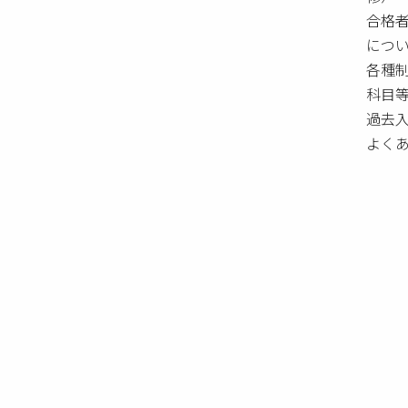
合格
につ
各種
科目
過去
よく