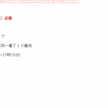
水）必着
ープ
津町浜一番丁１０番地
分～17時15分）