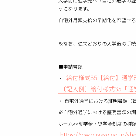
入学前に進学先へ「自宅外通学の証
うになります。
自宅外月額支給の早期化を希望する
※なお、従来どおりの入学後の手続
■申請書類
給付様式35【給付】通
〔記入例〕給付様式35「
自宅外通学における証明書類（
※自宅外通学における証明書類の調
ホーム>>奨学金・奨学金制度の種
https://www.jasso.go.jp/sh