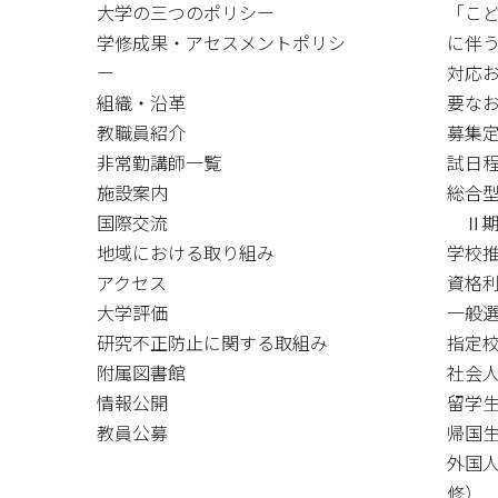
大学の三つのポリシー
「こ
学修成果・アセスメントポリシ
に伴
ー
対応
組織・沿革
要な
教職員紹介
募集
非常勤講師一覧
試日
施設案内
総合
国際交流
Ⅱ期
地域における取り組み
学校
アクセス
資格
大学評価
一般
研究不正防止に関する取組み
指定校
附属図書館
社会
情報公開
留学
教員公募
帰国
外国
修）