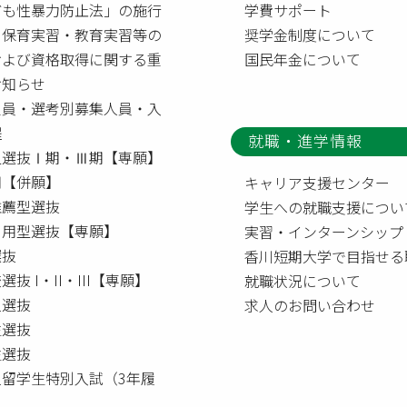
ども性暴力防止法」の施行
学費サポート
う保育実習・教育実習等の
奨学金制度について
および資格取得に関する重
国民年金について
お知らせ
定員・選考別募集人員・入
程
就職・進学情報
型選抜Ⅰ期・Ⅲ期【専願】
【併願】
キャリア支援センター
推薦型選抜
学生への就職支援につい
利用型選抜【専願】
実習・インターンシップ
選抜
香川短期大学で目指せる
選抜 I・II・III【専願】
就職状況について
人選抜
求人のお問い合わせ
生選抜
生選抜
人留学生特別入試（3年履