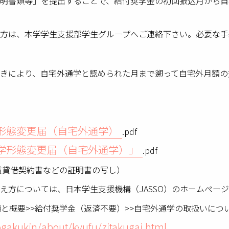
明書類等」を提出することで、給付奨学金の初回振込月から自
方は、本学学生支援部学生グループへご連絡下さい。必要な手
きにより、自宅外通学と認められた月まで遡って自宅外月額の
学形態変更届（自宅外通学）
.pdf
通学形態変更届（自宅外通学）」
.pdf
賃貸借契約書などの証明書の写し）
え方については、日本学生支援機構（JASSO）のホームぺー
類と概要>>給付奨学金（返済不要）>>自宅外通学の取扱いにつ
ogakukin/about/kyufu/zitakugai.html