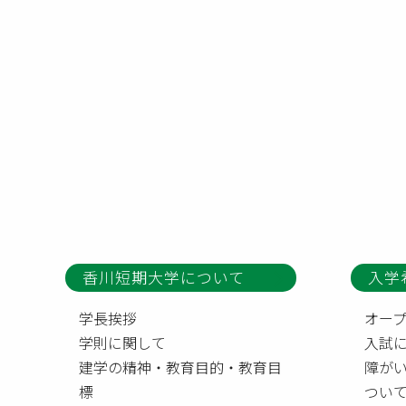
香川短期大学について
入学
学長挨拶
オー
学則に関して
入試
建学の精神・教育目的・教育目
障が
標
つい