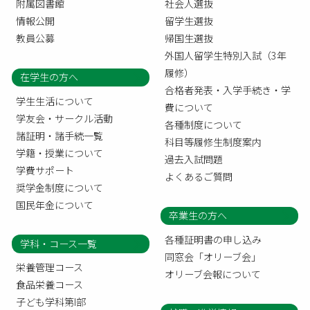
附属図書館
社会人選抜
情報公開
留学生選抜
教員公募
帰国生選抜
外国人留学生特別入試（3年
履修）
在学生の方へ
合格者発表・入学手続き・学
学生生活について
費について
学友会・サークル活動
各種制度について
諸証明・諸手続一覧
科目等履修生制度案内
学籍・授業について
過去入試問題
学費サポート
よくあるご質問
奨学金制度について
国民年金について
卒業生の方へ
各種証明書の申し込み
学科・コース一覧
同窓会「オリーブ会」
栄養管理コース
オリーブ会報について
食品栄養コース
子ども学科第I部