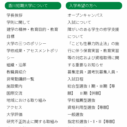
香川短期大学について
入学希望の方へ
学長挨拶
オープンキャンパス
学則に関して
入試について
建学の精神・教育目的・教育
障がいのある学生の修学支援
目標
について
大学の三つのポリシー
「こども性暴力防止法」の施
学修成果・アセスメントポリ
行に伴う保育実習・教育実習
シー
等の対応および資格取得に関
組織・沿革
する重要なお知らせ
教職員紹介
募集定員・選考別募集人員・
非常勤講師一覧
入試日程
施設案内
総合型選抜Ⅰ期・Ⅲ期【専
国際交流
願】 Ⅱ期【併願】
地域における取り組み
学校推薦型選抜
アクセス
資格利用型選抜【専願】
大学評価
一般選抜
研究不正防止に関する取組み
指定校選抜 I・II・III【専願】