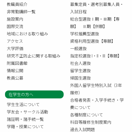
教職員紹介
募集定員・選考別募集人員・
非常勤講師一覧
入試日程
施設案内
総合型選抜Ⅰ期・Ⅲ期【専
国際交流
願】 Ⅱ期【併願】
地域における取り組み
学校推薦型選抜
アクセス
資格利用型選抜【専願】
大学評価
一般選抜
研究不正防止に関する取組み
指定校選抜 I・II・III【専願】
附属図書館
社会人選抜
情報公開
留学生選抜
教員公募
帰国生選抜
外国人留学生特別入試（3年
履修）
在学生の方へ
合格者発表・入学手続き・学
学生生活について
費について
学友会・サークル活動
各種制度について
諸証明・諸手続一覧
科目等履修生制度案内
学籍・授業について
過去入試問題