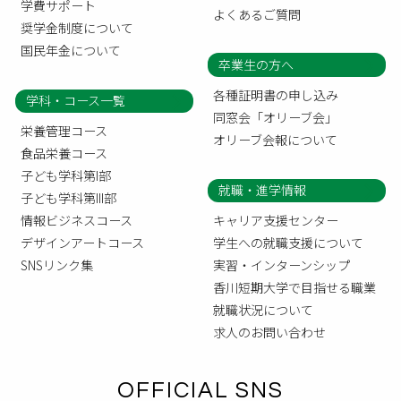
学費サポート
よくあるご質問
奨学金制度について
国民年金について
卒業生の方へ
各種証明書の申し込み
学科・コース一覧
同窓会「オリーブ会」
栄養管理コース
オリーブ会報について
食品栄養コース
子ども学科第I部
就職・進学情報
子ども学科第III部
情報ビジネスコース
キャリア支援センター
デザインアートコース
学生への就職支援について
SNSリンク集
実習・インターンシップ
香川短期大学で目指せる職業
就職状況について
求人のお問い合わせ
OFFICIAL SNS