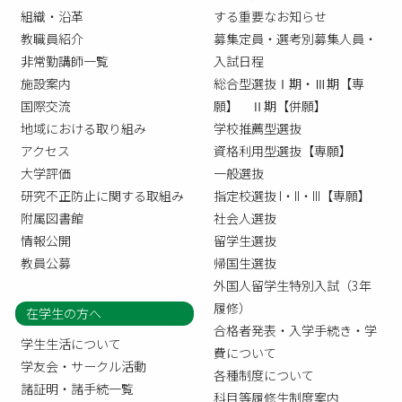
組織・沿革
する重要なお知らせ
教職員紹介
募集定員・選考別募集人員・
非常勤講師一覧
入試日程
施設案内
総合型選抜Ⅰ期・Ⅲ期【専
国際交流
願】 Ⅱ期【併願】
地域における取り組み
学校推薦型選抜
アクセス
資格利用型選抜【専願】
大学評価
一般選抜
研究不正防止に関する取組み
指定校選抜 I・II・III【専願】
附属図書館
社会人選抜
情報公開
留学生選抜
教員公募
帰国生選抜
外国人留学生特別入試（3年
履修）
在学生の方へ
合格者発表・入学手続き・学
学生生活について
費について
学友会・サークル活動
各種制度について
諸証明・諸手続一覧
科目等履修生制度案内