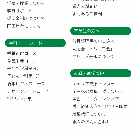
学籍・授業について
過去入試問題
学費サポート
よくあるご質問
奨学金制度について
国民年金について
卒業生の方へ
各種証明書の申し込み
学科・コース一覧
同窓会「オリーブ会」
栄養管理コース
オリーブ会報について
食品栄養コース
子ども学科第I部
就職・進学情報
子ども学科第III部
情報ビジネスコース
キャリア支援センター
デザインアートコース
学生への就職支援について
SNSリンク集
実習・インターンシップ
香川短期大学で目指せる職業
就職状況について
求人のお問い合わせ