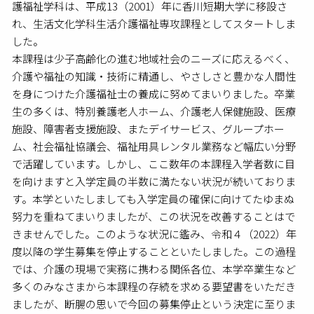
護福祉学科は、平成13（2001）年に香川短期大学に移設さ
れ、生活文化学科生活介護福祉専攻課程としてスタートしま
した。
本課程は少子高齢化の進む地域社会のニーズに応えるべく、
介護や福祉の知識・技術に精通し、やさしさと豊かな人間性
を身につけた介護福祉士の養成に努めてまいりました。卒業
生の多くは、特別養護老人ホーム、介護老人保健施設、医療
施設、障害者支援施設、またデイサービス、グループホー
ム、社会福祉協議会、福祉用具レンタル業務など幅広い分野
で活躍しています。しかし、ここ数年の本課程入学者数に目
を向けますと入学定員の半数に満たない状況が続いておりま
す。本学といたしましても入学定員の確保に向けてたゆまぬ
努力を重ねてまいりましたが、この状況を改善することはで
きませんでした。このような状況に鑑み、令和４（2022）年
度以降の学生募集を停止することといたしました。この過程
では、介護の現場で実務に携わる関係各位、本学卒業生など
多くのみなさまから本課程の存続を求める要望書をいただき
ましたが、断腸の思いで今回の募集停止という決定に至りま