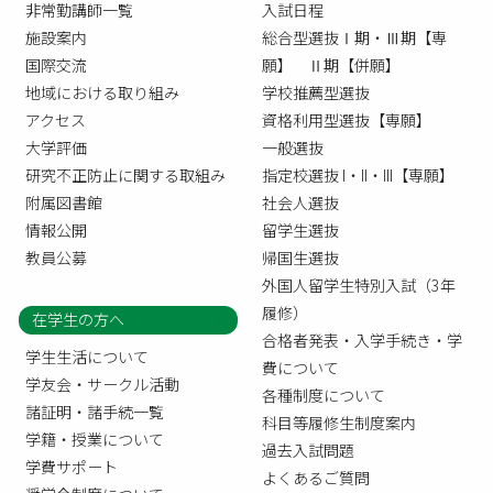
非常勤講師一覧
入試日程
施設案内
総合型選抜Ⅰ期・Ⅲ期【専
国際交流
願】 Ⅱ期【併願】
地域における取り組み
学校推薦型選抜
アクセス
資格利用型選抜【専願】
大学評価
一般選抜
研究不正防止に関する取組み
指定校選抜 I・II・III【専願】
附属図書館
社会人選抜
情報公開
留学生選抜
教員公募
帰国生選抜
外国人留学生特別入試（3年
履修）
在学生の方へ
合格者発表・入学手続き・学
学生生活について
費について
学友会・サークル活動
各種制度について
諸証明・諸手続一覧
科目等履修生制度案内
学籍・授業について
過去入試問題
学費サポート
よくあるご質問