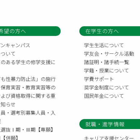
希望の方へ
在学生の方へ
プンキャンパス
学生生活について
について
学友会・サークル活動
いのある学生の修学支援に
諸証明・諸手続一覧
て
学籍・授業について
ども性暴力防止法」の施行
学費サポート
う保育実習・教育実習等の
奨学金制度について
および資格取得に関する重
国民年金について
お知らせ
定員・選考別募集人員・入
程
就職・進学情報
型選抜Ⅰ期・Ⅲ期【専願】
【併願】
キャリア支援センター