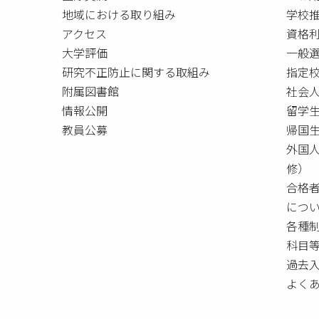
地域における取り組み
学校
アクセス
資格
大学評価
一般
研究不正防止に関する取組み
指定校
附属図書館
社会
情報公開
留学
教員公募
帰国
外国
修）
合格
につ
各種
科目
過去
よく