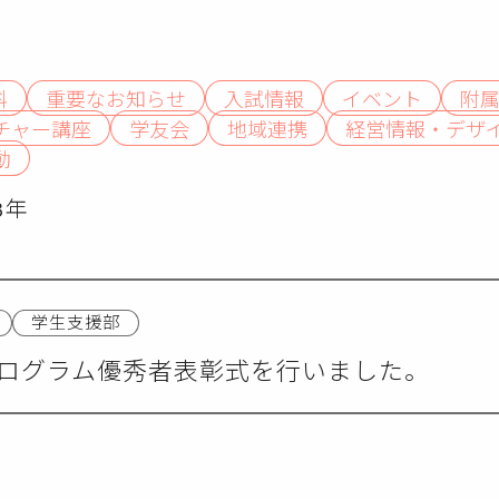
科
重要なお知らせ
入試情報
イベント
附
チャー講座
学友会
地域連携
経営情報・デザ
動
3年
学生支援部
ログラム優秀者表彰式を行いました。