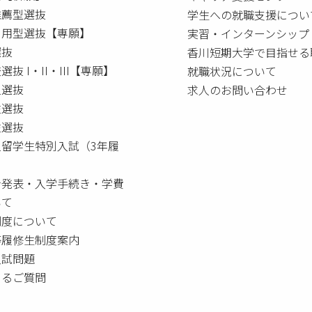
推薦型選抜
学生への就職支援につい
利用型選抜【専願】
実習・インターンシップ
選抜
香川短期大学で目指せる
選抜 I・II・III【専願】
就職状況について
人選抜
求人のお問い合わせ
生選抜
生選抜
人留学生特別入試（3年履
者発表・入学手続き・学費
いて
制度について
等履修生制度案内
入試問題
あるご質問