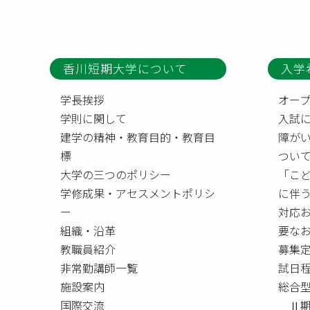
香川短期大学について
入学
学長挨拶
オー
学則に関して
入試
建学の精神・教育目的・教育目
障が
標
つい
大学の三つのポリシー
「こ
学修成果・アセスメントポリシ
に伴
ー
対応
組織・沿革
要な
教職員紹介
募集
非常勤講師一覧
試日
施設案内
総合
国際交流
Ⅱ期