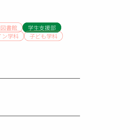
属図書館
学生支援部
イン学科
子ども学科